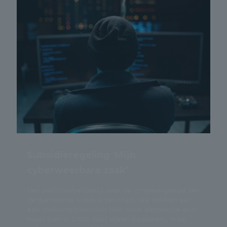
Subsidieregeling ‘Mijn
cyberweerbare zaak’
Het participatietraject voor de omgevingsvisie van
de gemeente Lopik is van start. We werken aan
een toekomstplan voor hoe onze gemeente eruit
moet zien in 2050. Niet alleen bewoners, maar