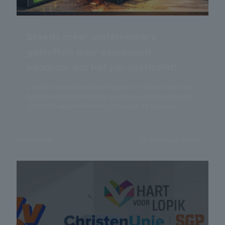
Steeds meer ondernemers
getroffen door accubrand,
voorkom dat het jou overkomt!
Steeds meer bedrijven krijgen te maken met een
brand veroorzaakt door een accu.Zo’n accubrand
ontstaat razendsnel en is moeilijk te blussen.
Lees meer
30 maart 2026