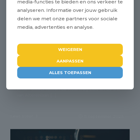
media-functies te bieden en ons verkeer te
analyseren. Informatie over jouw gebruik
delen we met onze partners voor sociale
media, advertenties en analyse.
WEIGEREN
Werkzaamheden aan de N210
AANPASSEN
De provincie Utrecht voert van 10 oktober t/m 3
ALLES TOEPASSEN
november 2025 groot onderhoud uit aan de M.A.
Reinaldaweg (N210) in Lopik. De werkzaamheden
vinden plaats tussen de Rolafweg Zuid en de S.L.
van Alterenlaan
[…]
Lees meer
11 september 2025