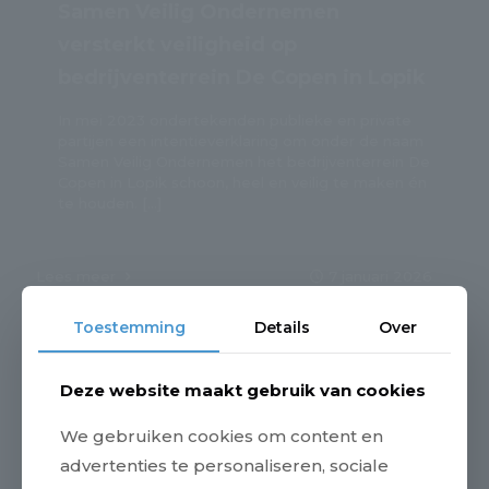
Samen Veilig Ondernemen
versterkt veiligheid op
bedrijventerrein De Copen in Lopik
In mei 2023 ondertekenden publieke en private
partijen een intentieverklaring om onder de naam
Samen Veilig Ondernemen het bedrijventerrein De
Copen in Lopik schoon, heel en veilig te maken én
te houden.
[…]
7 januari 2026
Lees meer
Toestemming
Details
Over
Deze website maakt gebruik van cookies
We gebruiken cookies om content en
advertenties te personaliseren, sociale