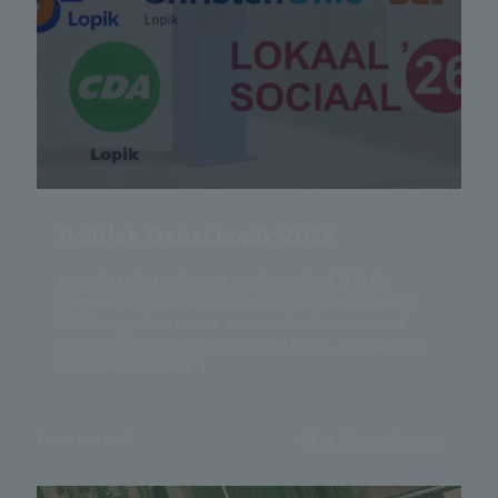
Politiek Debat Lopik 2026
Hoe ziet de toekomst van jouw bedrijf in de
gemeente Lopik eruit? Op donderdag 12 maart
2026 organiseren we een cruciaal evenement
voor alle ondernemers in onze regio. We gaan in
gesprek met de
[…]
Lees meer
17 februari 2026