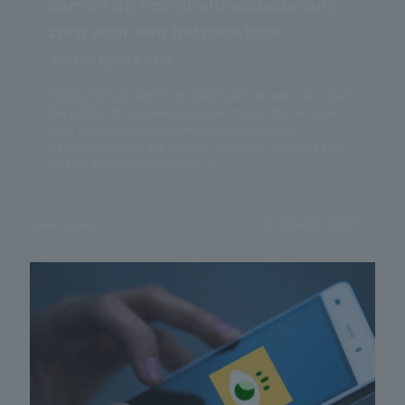
Samen de veiligheid verbeteren:
zorg voor een betrouwbaar
alarmsysteem
Voorkom loos alarm op bedrijventerrein De Copen.
De politie in gemeente Lopik merkt dat er veel
loze alarmmeldingen binnenkomen vanaf
bedrijventerrein De Copen. Dit kost onnodig tijd
en kan ertoe leiden dat
[…]
29 april 2025
Lees meer