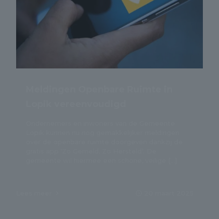
Meldingen Openbare Ruimte in
Lopik vereenvoudigd
Ondernemers en inwoners van de Gemeente
Lopik kunnen nu nog gemakkelijker meldingen
over de openbare ruimte doorgeven dankzij de
gratis app ‘Zo Gemeld, Zo Hersteld’. De
gemeente wil hiermee een schone, veilige
[…]
Lees meer
20 maart 2025