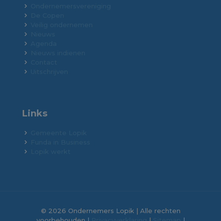
Ondernemersvereniging
De Copen
Veilig ondernemen
Nieuws
Agenda
Nieuws indienen
Contact
Uitschrijven
Links
Gemeente Lopik
Funda in Business
Lopik werkt
© 2026 Ondernemers Lopik | Alle rechten
voorbehouden |
Privacyverklaring
|
Sitemap
|