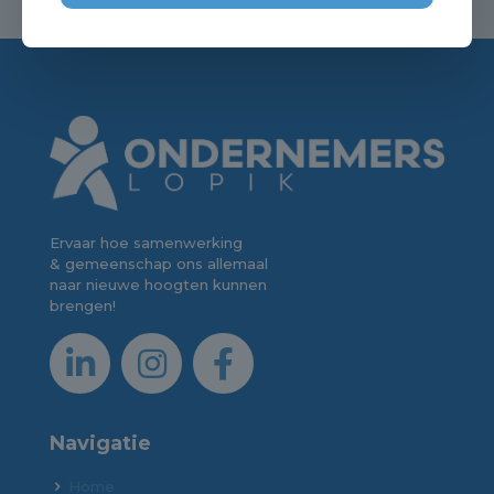
Ervaar hoe samenwerking
& gemeenschap ons allemaal
naar nieuwe hoogten kunnen
brengen!
Navigatie
Home