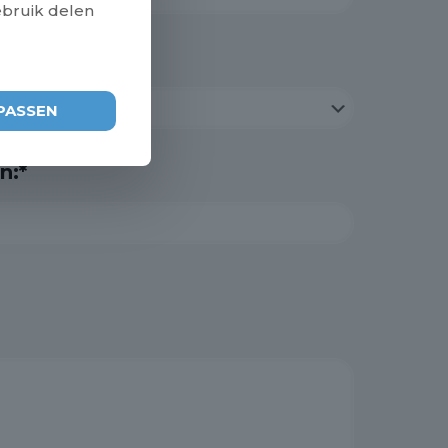
ebruik delen
PASSEN
n:*