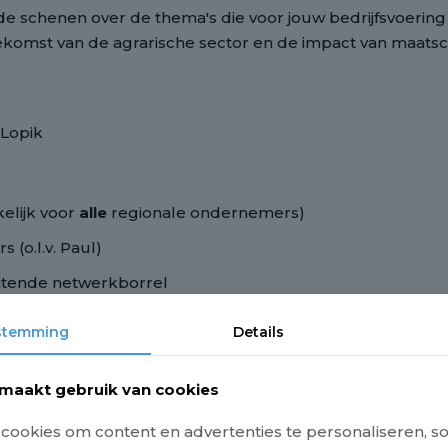
 de schenen over de thema's die voor jouw bedrijfsvoerin
oekomst van de agrarische sector en de impact van maats
 Lopik
kelijk voor
alle
regionale ondernemers)
 (o.l.v. Paul)
uitende netwerkborrel
rangende vraag jij aan de politiek wilt stellen, en stuur de
stemming
Details
maakt gebruik van cookies
ookies om content en advertenties te personaliseren, so