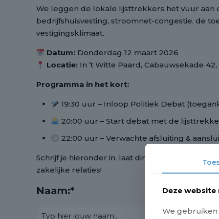
We leggen de lokale lijsttrekkers het vuur aan
bedrijfshuisvesting, stroomnet-congestie, de t
vestigingsklimaat.
Datum:
Donderdag 12 maart 2026
Locatie:
In ’t Witte Paard, Cabauwsekade 42,
Programma in het kort:
19:30 uur – Inloop Politiek Debat (toegan
20:00 uur – Start debat met de lijsttrekkers
22:00 uur – Verwachte afsluiting & aansl
Schrijf je hieronder in, laat direct weten welke p
Toe
zakelijke relaties!
Naam:*
Deze website 
We gebruiken c