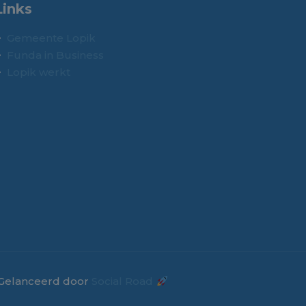
Links
Gemeente Lopik
Funda in Business
Lopik werkt
 Gelanceerd door
Social Road