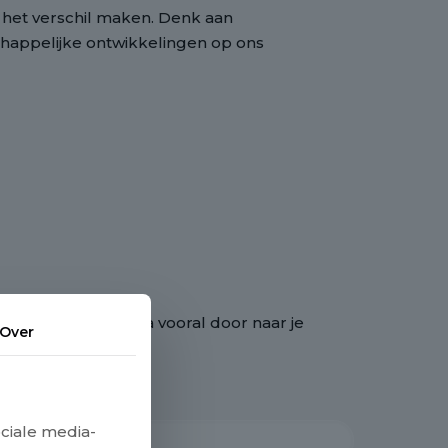
g het verschil maken. Denk aan
chappelijke ontwikkelingen op ons
 link van deze pagina vooral door naar je
Over
ciale media-