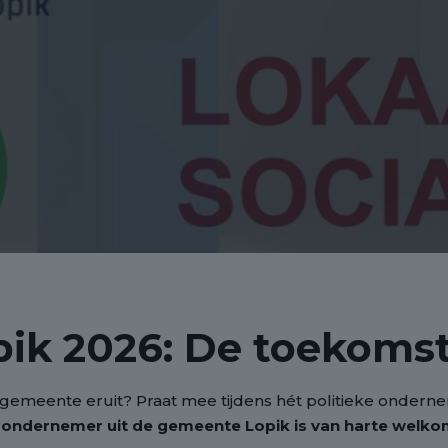
opik 2026: De toekom
gemeente eruit? Praat mee tijdens hét politieke onder
ke ondernemer uit de gemeente Lopik is van harte welko