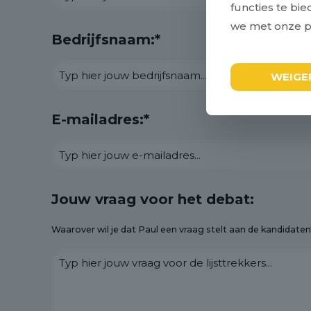
functies te bi
we met onze pa
Bedrijfsnaam:*
WEIGE
E-mailadres:*
Jouw vraag voor het debat:
Waarover wil je dat Paul een vraag stelt aan de kandidaten?