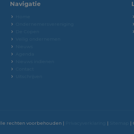
Navigatie
Home
Ondernemersvereniging
De Copen
Veilig ondernemen
Nieuws
Agenda
Nieuws indienen
Contact
Uitschrijven
lle rechten voorbehouden |
Privacyverklaring
|
Sitemap
|