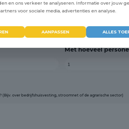
eden en ons verkeer te analyseren. Informatie over jouw g
rtners voor sociale media, advertenties en analyse.
Sector:*
REN
AANPASSEN
ALLES TOE
Met hoeveel persone
 (Bijv. over bedrijfshuisvesting, stroomnet of de agrarische sector)