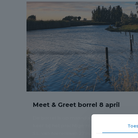
Meet & Greet borrel 8 april
De borrel is op maandag 8 april, deze
keer bij het prachtige Huis te Jaarsveld,
Toe
S.L. van Alerenlaan 27 in Jaarsveld. Nog