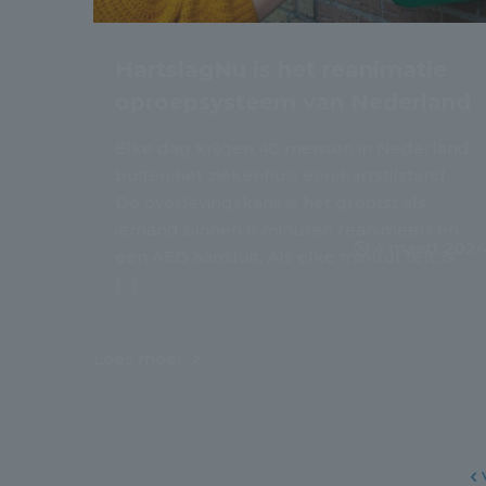
HartslagNu is het reanimatie
oproepsysteem van Nederland
Elke dag krijgen 40 mensen in Nederland
buiten het ziekenhuis een hartstilstand.
De overlevingskans is het grootst als
iemand binnen 6 minuten reanimeert en
4 maart 202
een AED aansluit. Als elke minuut telt, is
[…]
Lees meer