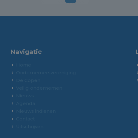
Navigatie
Home
Ondernemersvereniging
De Copen
Veilig ondernemen
Nieuws
Agenda
Nieuws indienen
Contact
Uitschrijven