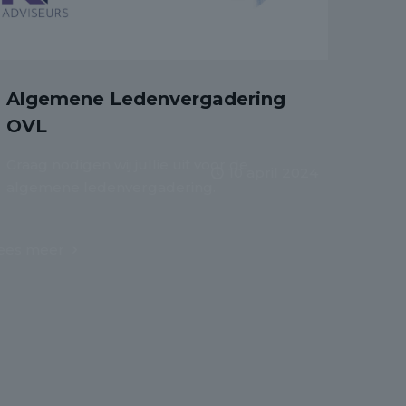
Algemene Ledenvergadering
OVL
Graag nodigen wij jullie uit voor de
10 april 2024
algemene ledenvergadering.
ees meer