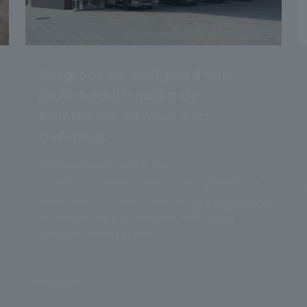
Vergroot de veiligheid van
jouw bedrijf; nodig de
brandweer uit voor een
oefening.
De brandweer heeft een
4
verantwoordelijke taak op het gebied van
L
veiligheid. Om deze taak op een effectieve
30 april 2024
en veilige wijze te kunnen invullen, is
oefenen noodzakelijk.
Lees meer