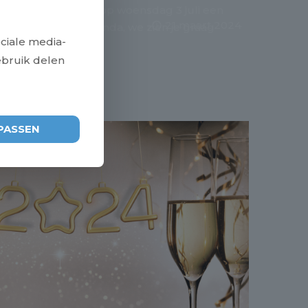
Zomerfeest. Hou op woensdag 3 juli een
21 maart 2024
plekje vrij in je agenda, we zien je graag
ciale media-
daar!
ebruik delen
ees meer
PASSEN