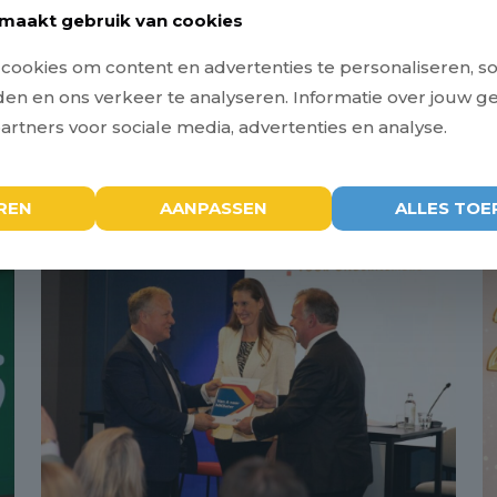
4
praktijkonderwijsleerlingen.
maakt gebruik van cookies
ookies om content en advertenties te personaliseren, so
Lees meer
eden en ons verkeer te analyseren. Informatie over jouw g
rtners voor sociale media, advertenties en analyse.
L
REN
AANPASSEN
ALLES TOE