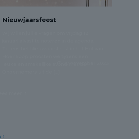
Nieuwjaarsfeest
Wij willen jullie vragen om vrijdag 12
januari alvast te noteren in de agenda.
Tijdens het Nieuwjaarsfeest in het Hof van
Hoenkoop proosten we tijdens een
27 november 2023
leuke en smakelijke avond met de
Ondernemers uit de
[…]
ees meer
a