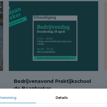
Bedrijvenavond Praktijkschool
de Baanbreker
stemming
Details
Kom op 18 april kennismaken met de
velen talenten van
21 maart 2024