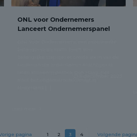
ONL voor Ondernemers
Lanceert Ondernemerspanel
ONL voor Ondernemers, een prominente
belangenorganisatie, heeft een
belangrijke stap gezet om de stem van de
Nederlandse ondernemer krachtiger te
4
laten klinken in politiek Den Haag. Het
6 december 2023
doel: het ondernemersklimaat in
Nederland
[…]
L
Lees meer
Vorige pagina
1
2
3
4
Volgende pagin