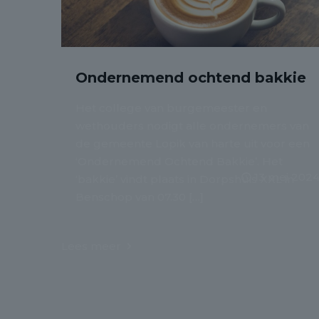
Ondernemend ochtend bakkie
Het college van burgemeester en
wethouders nodigt alle ondernemers van
de gemeente Lopik van harte uit voor een
‘Ondernemend Ochtend Bakkie’. Het
13 mei 202
‘bakkie’ vindt plaats in Dorpshuis XXL in
Benschop van 07.30
[…]
Lees meer