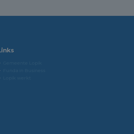
Links
Gemeente Lopik
Funda in Business
Lopik werkt