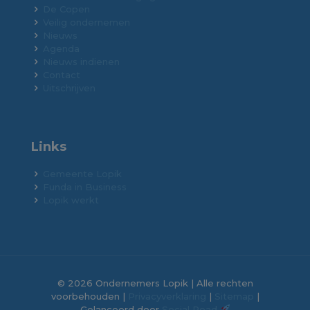
De Copen
Veilig ondernemen
Nieuws
Agenda
Nieuws indienen
Contact
Uitschrijven
Links
Gemeente Lopik
Funda in Business
Lopik werkt
© 2026 Ondernemers Lopik | Alle rechten
voorbehouden |
Privacyverklaring
|
Sitemap
|
Gelanceerd door
Social Road