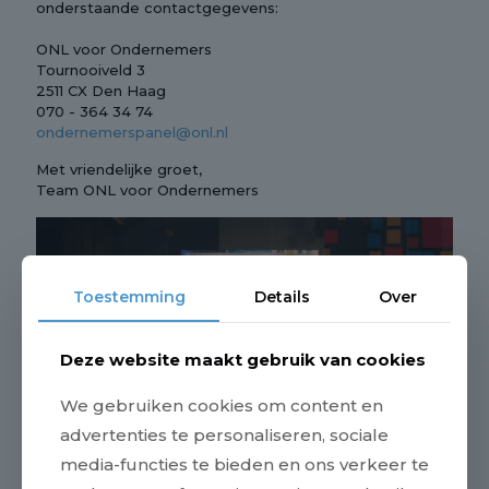
onderstaande contactgegevens:
ONL voor Ondernemers
Tournooiveld 3
2511 CX Den Haag
070 - 364 34 74
ondernemerspanel@onl.nl
Met vriendelijke groet,
Team ONL voor Ondernemers
Toestemming
Details
Over
Deze website maakt gebruik van cookies
We gebruiken cookies om content en
advertenties te personaliseren, sociale
media-functies te bieden en ons verkeer te