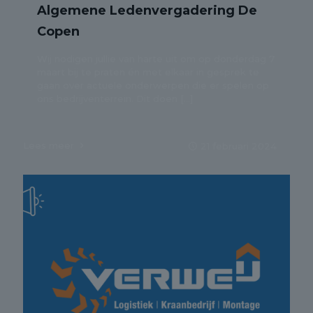
Algemene Ledenvergadering De
Copen
Wij nodigen jullie van harte uit om op donderdag 7
maart bij te praten én met elkaar in gesprek te
gaan over actuele onderwerpen die er spelen op
ons bedrijventerrein. Dit doen
[…]
Lees meer
21 februari 2024