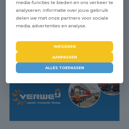
media-functies te bieden en ons verkeer te
vrij in je agenda, we zien je graag daar!
analyseren. Informatie over jouw gebruik
delen we met onze partners voor sociale
Lees meer
21 maart 2024
media, advertenties en analyse.
WEIGEREN
AANPASSEN
ALLES TOEPASSEN