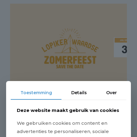
Toestemming
Details
Over
Save the Date Lopikerwaardse
Deze website maakt gebruik van cookies
Zomerfeest
We gebruiken cookies om content en
Het is alweer bijna zover. Het Lopikerwaardse
advertenties te personaliseren, sociale
Zomerfeest. Hou op woensdag 3 juli een plekje