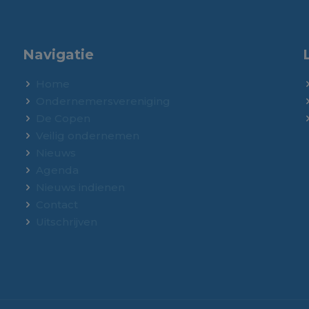
Navigatie
Home
Ondernemersvereniging
De Copen
Veilig ondernemen
Nieuws
Agenda
Nieuws indienen
Contact
Uitschrijven