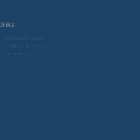
Links
Gemeente Lopik
Funda in Business
Lopik werkt