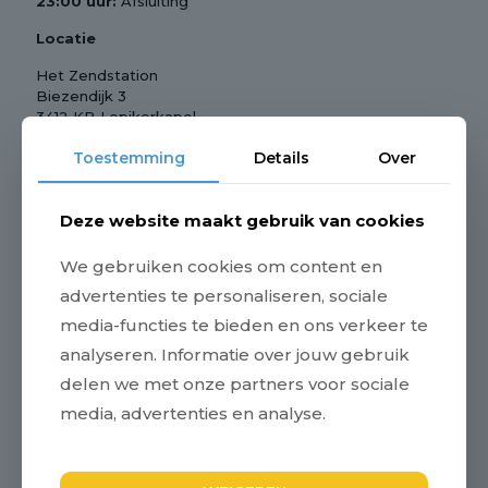
23:00 uur:
Afsluiting
Locatie
Het Zendstation
Biezendijk 3
3412 KB Lopikerkapel
Aanmelden
Toestemming
Details
Over
Zijn jullie aanwezig bij deze avond? En hebben jullie je
nog niet eerder aangemeld? Dan horen we dat graag
Deze website maakt gebruik van cookies
uiterlijk maandag 11 september door een bericht te
zenden aan info@decopen.nl. Laat even weten of jou
We gebruiken cookies om content en
partner ook mee komt en vergeet daarbij ook
advertenties te personaliseren, sociale
eventuele allergieën of diëten niet te vermelden.
media-functies te bieden en ons verkeer te
Met vriendlijke groet,
analyseren. Informatie over jouw gebruik
delen we met onze partners voor sociale
Erik Donk
media, advertenties en analyse.