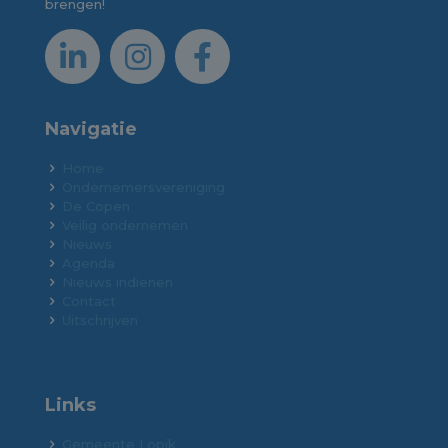
brengen!
Navigatie
Home
Ondernemersvereniging
De Copen
Veilig ondernemen
Nieuws
Agenda
Nieuws indienen
Contact
Uitschrijven
Links
Gemeente Lopik