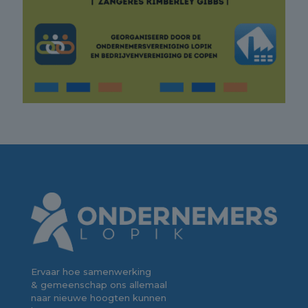
Ervaar hoe samenwerking
& gemeenschap ons allemaal
naar nieuwe hoogten kunnen