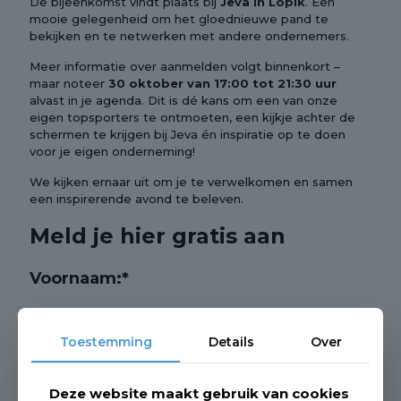
De bijeenkomst vindt plaats bij
Jeva in Lopik
. Een
mooie gelegenheid om het gloednieuwe pand te
bekijken en te netwerken met andere ondernemers.
Meer informatie over aanmelden volgt binnenkort –
maar noteer
30 oktober van 17:00 tot 21:30 uur
alvast in je agenda. Dit is dé kans om een van onze
eigen topsporters te ontmoeten, een kijkje achter de
schermen te krijgen bij Jeva én inspiratie op te doen
voor je eigen onderneming!
We kijken ernaar uit om je te verwelkomen en samen
een inspirerende avond te beleven.
Meld je hier gratis aan
Voornaam:*
Toestemming
Details
Over
Achternaam:*
Deze website maakt gebruik van cookies