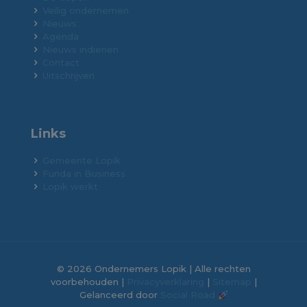
Veilig ondernemen
Nieuws
Agenda
Nieuws indienen
Contact
Uitschrijven
Links
Gemeente Lopik
Funda in Business
Lopik werkt
© 2026 Ondernemers Lopik | Alle rechten
voorbehouden |
Privacyverklaring
|
Sitemap
|
Gelanceerd door
Social Road