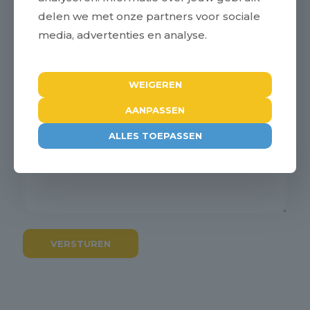
Jouw vraag voor het debat:*
delen we met onze partners voor sociale
Waarover wil je dat Paul een vraag stelt aan de kandidaten? (Bijv.
media, advertenties en analyse.
over bedrijfshuisvesting, stroomnet of de agrarische sector)
WEIGEREN
AANPASSEN
ALLES TOEPASSEN