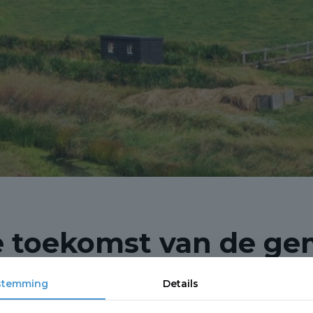
 toekomst van de ge
n over de Omgevingsvisie
stemming
Details