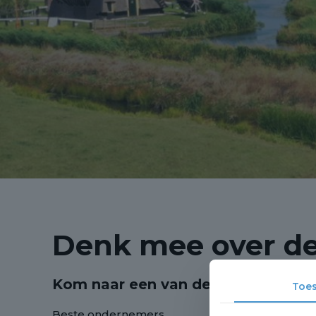
Denk mee over de
Kom naar een van de bijeenkomste
Toe
Beste ondernemers,