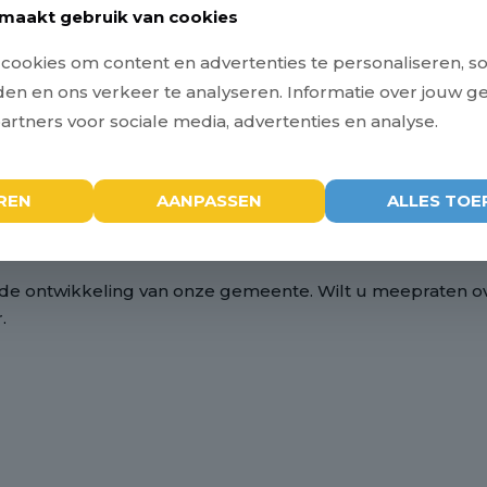
maakt gebruik van cookies
isie
– het plan waarin staat hoe onze leefomgeving eruit
ookies om content en advertenties te personaliseren, so
 interactieve bijeenkomsten, waarin inwoners en onder
eden en ons verkeer te analyseren. Informatie over jouw g
rtners voor sociale media, advertenties en analyse.
uw –
Woningbouw
k-Dorp –
Bedrijventerrein
REN
AANPASSEN
ALLES TOE
nschop –
Energietransitie
 (inloop vanaf 19.15 uur)
n de ontwikkeling van onze gemeente. Wilt u meepraten 
.