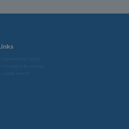
Links
Gemeente Lopik
Funda in Business
Lopik werkt