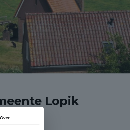
meente Lopik
Over