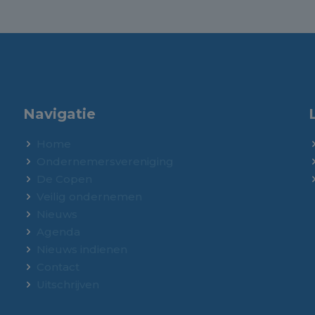
Navigatie
Home
Ondernemersvereniging
De Copen
Veilig ondernemen
Nieuws
Agenda
Nieuws indienen
Contact
Uitschrijven