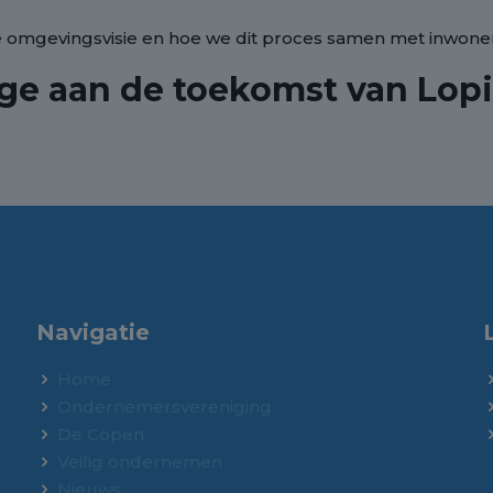
de omgevingsvisie en hoe we dit proces samen met inwo
ge aan de toekomst van Lopi
Navigatie
Home
Ondernemersvereniging
De Copen
Veilig ondernemen
Nieuws