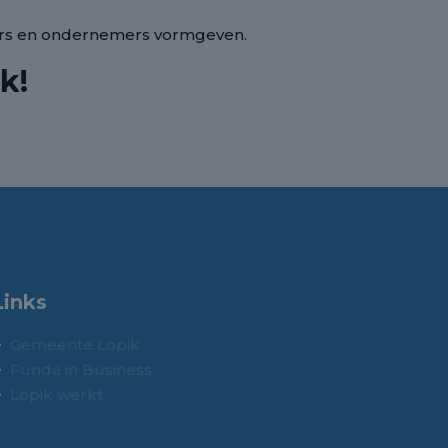
ners en ondernemers vormgeven.
k!
Links
Gemeente Lopik
Funda in Business
Lopik werkt