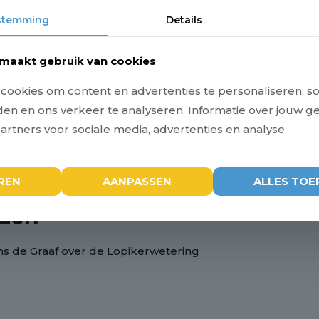
ie?
stemming
Details
rin verschillende thema’s samenkomen die gaan over onz
maakt gebruik van cookies
geving waarin we in Lopik leven, en die we samen vormge
ookies om content en advertenties te personaliseren, so
eden en ons verkeer te analyseren. Informatie over jouw g
rtners voor sociale media, advertenties en analyse.
angrijk is voor de toekomst van uw omgeving. We horen 
0 minuten.
REN
AANPASSEN
ALLES TOE
e QR-code in de uitnodiging die u van ons heeft ontvange
jzen
s de Graaf over de Lopikerwetering