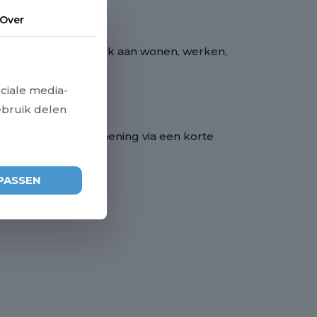
Over
e leefomgeving. Denk aan wonen, werken,
ven.
ciale media-
ebruik delen
dan ook graag uw mening via een korte
PASSEN
n.