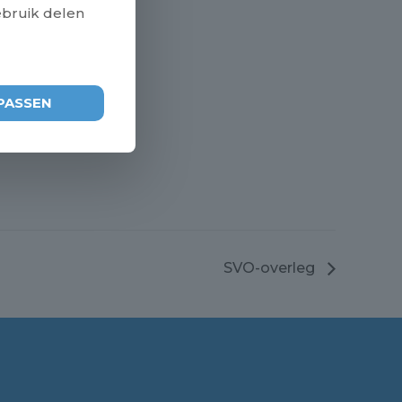
ebruik delen
PASSEN
rland
SVO-overleg