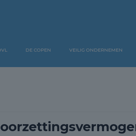
OVL
DE COPEN
VEILIG ONDERNEMEN
doorzettingsvermoge