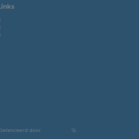
Links
Gemeente Lopik
Funda in Business
Lopik werkt
 Gelanceerd door
Social Road
🚀