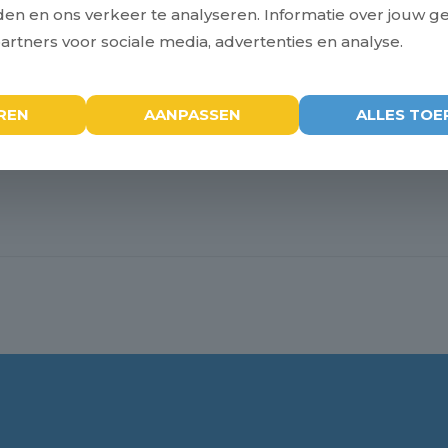
eden en ons verkeer te analyseren. Informatie over jouw g
LOCATIE
rtners voor sociale media, advertenties en analyse.
Intratuin IJsselstein
024
Weg der Verenigde Naties 2
REN
AANPASSEN
ALLES TOE
Benschop
,
Utrecht
3405AZ
Nede
+ Google Maps