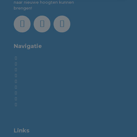
naar nieuwe hoogten kunnen
brengen!
Navigatie
Home
Ondernemersvereniging
De Copen
Veilig ondernemen
Nieuws
Agenda
Nieuws indienen
Contact
Uitschrijven
Links